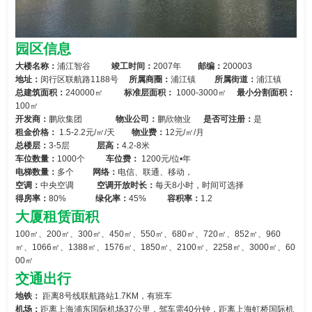
园区信息
大楼名称：
浦江智谷
竣工时间：
2007年
邮编：
200003
地址：
闵行区联航路1188号
所属商圈：
浦江镇
所属街道：
浦江镇
总建筑面积：
240000㎡
标准层面积：
1000-3000㎡
最小分割面积：
100㎡
开发商：
鹏欣集团
物业公司：
鹏欣物业
是否可注册：
是
租金价格：
1.5-2.2元/㎡/天
物业费：
12元/㎡/月
总楼层：
3-5层
层高：
4.2-8米
车位数量：
1000个
车位费：
1200元/位•年
电梯数量：
多个
网络：
电信、联通、移动，
空调：
中央空调
空调开放时长：
每天8小时，时间可选择
得房率：
80%
绿化率：
45%
容积率：
1.2
大厦租赁面积
100㎡、200㎡、300㎡、450㎡、550㎡、680㎡、720㎡、852㎡、960
㎡、1066㎡、1388㎡、1576㎡、1850㎡、2100㎡、2258㎡、3000㎡、60
00㎡
交通出行
地铁：
距离8号线联航路站1.7KM，有班车
机场：
距离上海浦东国际机场37公里，驾车需40分钟，距离上海虹桥国际机