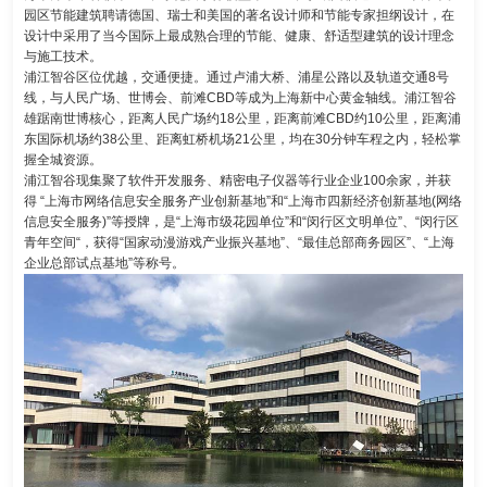
园区节能建筑聘请德国、瑞士和美国的著名设计师和节能专家担纲设计，在
设计中采用了当今国际上最成熟合理的节能、健康、舒适型建筑的设计理念
与施工技术。
浦江智谷区位优越，交通便捷。通过卢浦大桥、浦星公路以及轨道交通8号
线，与人民广场、世博会、前滩CBD等成为上海新中心黄金轴线。浦江智谷
雄踞南世博核心，距离人民广场约18公里，距离前滩CBD约10公里，距离浦
东国际机场约38公里、距离虹桥机场21公里，均在30分钟车程之内，轻松掌
握全城资源。
浦江智谷现集聚了软件开发服务、精密电子仪器等行业企业100余家，并获
得 “上海市网络信息安全服务产业创新基地”和“上海市四新经济创新基地(网络
信息安全服务)”等授牌，是“上海市级花园单位”和“闵行区文明单位”、“闵行区
青年空间“，获得“国家动漫游戏产业振兴基地”、“最佳总部商务园区”、“上海
企业总部试点基地”等称号。