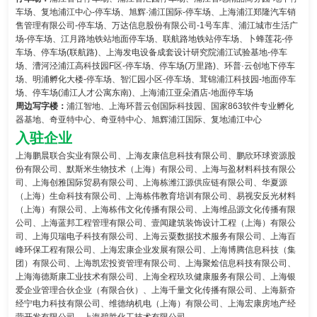
车场、复地浦江中心-停车场、旭辉·浦江国际-停车场、上海浦江郑隆汽车销
售管理有限公司-停车场、万达信息股份有限公司-1号车库、浦江城市生活广
场-停车场、江月路地铁站地面停车场、联航路地铁站停车场、卜蜂莲花-停
车场、停车场(联航路)、上海发电设备成套设计研究院浦江试验基地-停车
场、漕河泾浦江高科技园F区-停车场、停车场(万里路)、环普·云创地下停车
场、明浦孵化大楼-停车场、智汇园小区-停车场、茸锦浦江科技园-地面停车
场、停车场(浦江人才公寓东南)、上海浦江亚朵酒店-地面停车场
周边写字楼：
浦江智地、上海环普云创国际科技园、国家863软件专业孵化
器基地、奇亚特中心、奇亚特中心、旭辉浦江国际、复地浦江中心
入驻企业
上海鹏晨联合实业有限公司、上海友康信息科技有限公司、鹏欣环球资源股
份有限公司、默斯米生物技术（上海）有限公司、上海与盈材料科技有限公
司、上海创雅国际贸易有限公司、上海栋潍江源供应链有限公司、华夏源
（上海）生命科技有限公司、上海栋伟教育培训有限公司、易视安反光材料
（上海）有限公司、上海栋伟文化传播有限公司、上海维品源文化传播有限
公司、上海蓝邦工程管理有限公司、壹闻建筑装饰设计工程（上海）有限公
司、上海贝瑞电子科技有限公司、上海云粟数据技术服务有限公司、上海百
峰环保工程有限公司、上海宏康企业发展有限公司、上海博腾信息科技（集
团）有限公司、上海凯宏投资管理有限公司、上海聚烩信息科技有限公司、
上海海德斯康工业技术有限公司、上海全程玖玖健康服务有限公司、上海银
爱企业管理合伙企业（有限合伙）、上海千量文化传播有限公司、上海新夼
经宁电力科技有限公司、维德纳机电（上海）有限公司、上海宏康房地产经
营开发有限公司、上海碧胜化工技术有限公司