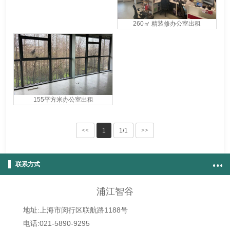
260㎡ 精装修办公室出租
155平方米办公室出租
<<
1
1/1
>>
联系方式
浦江智谷
地址:上海市闵行区联航路1188号
电话:021-5890-9295